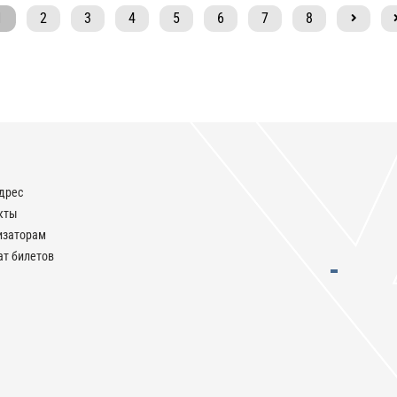
1
2
3
4
5
6
7
8
дрес
кты
изаторам
ат билетов