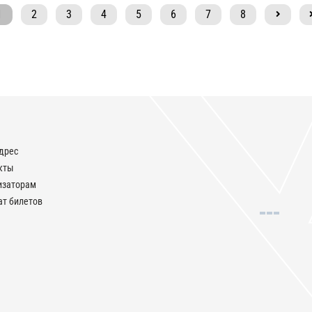
1
2
3
4
5
6
7
8
дрес
кты
изаторам
ат билетов