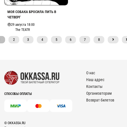
МОЯ СОБАКА БРОСИЛА ПИТЬ В
ЧЕТВЕРГ
29 августа 18:00
The TEATR
1
2
3
4
5
6
7
8
О нас
Наш адрес
Контакты
Организаторам
СПОСОБЫ ОПЛАТЫ
Возврат билетов
© OKKASSA.RU